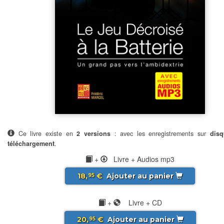
Ce livre existe en
2 versions
: avec les enregistrements sur
disq
téléchargement
.
+
Livre + Audios mp3
18,
€
Ajouter au panier
95
+
Livre + CD
20,
€
Ajouter au panier
95