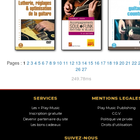
Pages :
1
2
3
4
5
6
7
8
9
10
11
12
13
14
15
16
17
18
19
20
21
22
26
27
249.78ms
SERVICES
MENTIONS LEGALE
Les + Play-Music
Play Music Publishing
Inscription gratuite
C.G.V.
Devenir partenaire du site
Politique vie privée
Les bons cadeaux
Droits d'utilisation
SUIVEZ-NOUS