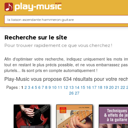
Recherche sur le site
Pour trouver rapidement ce que vous cherchez !
Afin d'optimiser votre recherche, indiquez uniquement les mots im
tout en restant le plus précis possible, et ne vous embarrassez pas
pluriels... ils sont pris en compte automatiquement !
Play-Music vous propose 634 résultats pour votre rech
Pages :
1
2
3
4
5
6
7
8
9
10
11
12
13
14
15
16
17
18
19
20
21
22
26
27