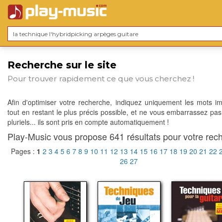
Recherche sur le site
Pour trouver rapidement ce que vous cherchez !
Afin d'optimiser votre recherche, indiquez uniquement les mots im
tout en restant le plus précis possible, et ne vous embarrassez pas
pluriels... ils sont pris en compte automatiquement !
Play-Music vous propose 641 résultats pour votre rech
Pages :
1
2
3
4
5
6
7
8
9
10
11
12
13
14
15
16
17
18
19
20
21
22
26
27