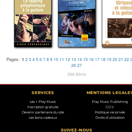
Pages :
1
2
3
4
5
6
7
8
9
10
11
12
13
14
15
16
17
18
19
20
21
22
26
27
268.86ms
SERVICES
MENTIONS LEGALE
Les + Play-Music
Play Music Publishing
Inscription gratuite
C.G.V.
Devenir partenaire du site
Politique vie privée
Les bons cadeaux
Droits d'utilisation
SUIVEZ-NOUS