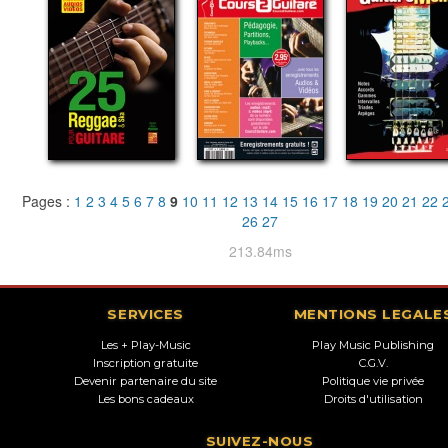
Pages :
1
2
3
4
5
6
7
8
9
10
11
12
13
14
15
16
17
18
19
20
21
22
26
27
213.84ms
SERVICES
MENTIONS LEGALE
Les + Play-Music
Play Music Publishing
Inscription gratuite
C.G.V.
Devenir partenaire du site
Politique vie privée
Les bons cadeaux
Droits d'utilisation
SUIVEZ-NOUS