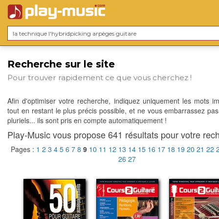
Recherche sur le site
Pour trouver rapidement ce que vous cherchez !
Afin d'optimiser votre recherche, indiquez uniquement les mots im
tout en restant le plus précis possible, et ne vous embarrassez pas
pluriels... ils sont pris en compte automatiquement !
Play-Music vous propose 641 résultats pour votre rech
Pages :
1
2
3
4
5
6
7
8
9
10
11
12
13
14
15
16
17
18
19
20
21
22
26
27