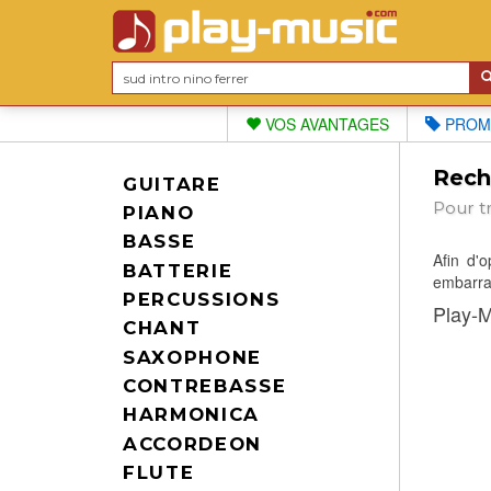
VOS AVANTAGES
PROM
Reche
GUITARE
Pour t
PIANO
BASSE
Afin d'
BATTERIE
embarras
PERCUSSIONS
Play-M
CHANT
SAXOPHONE
CONTREBASSE
HARMONICA
ACCORDEON
FLUTE