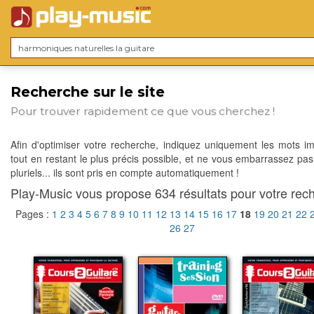
Recherche sur le site
Pour trouver rapidement ce que vous cherchez !
Afin d'optimiser votre recherche, indiquez uniquement les mots im
tout en restant le plus précis possible, et ne vous embarrassez pas
pluriels... ils sont pris en compte automatiquement !
Play-Music vous propose 634 résultats pour votre rech
Pages :
1
2
3
4
5
6
7
8
9
10
11
12
13
14
15
16
17
18
19
20
21
22
26
27