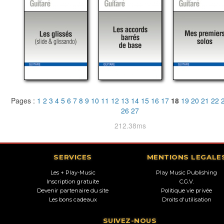
Pages :
1
2
3
4
5
6
7
8
9
10
11
12
13
14
15
16
17
18
19
20
21
22
26
27
212.38ms
SERVICES
MENTIONS LEGALE
Les + Play-Music
Play Music Publishing
Inscription gratuite
C.G.V.
Devenir partenaire du site
Politique vie privée
Les bons cadeaux
Droits d'utilisation
SUIVEZ-NOUS