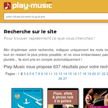
Recherche sur le site
Pour trouver rapidement ce que vous cherchez !
Afin d'optimiser votre recherche, indiquez uniquement les mots im
tout en restant le plus précis possible, et ne vous embarrassez pas
pluriels... ils sont pris en compte automatiquement !
Play-Music vous propose 637 résultats pour votre rech
Pages :
1
2
3
4
5
6
7
8
9
10
11
12
13
14
15
16
17
18
19
20
21
22
26
27