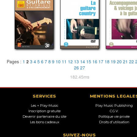
Pages :
1
2
3
4
5
6
7
8
9
10
11
12
13
14
15
16
17
18
19
20
21
22
26
27
182.45ms
SERVICES
MENTIONS LEGALE
Les + Play-Music
Play Music Publishing
Inscription gratuite
C.G.V.
Devenir partenaire du site
Politique vie privée
Les bons cadeaux
Droits d'utilisation
SUIVEZ-NOUS