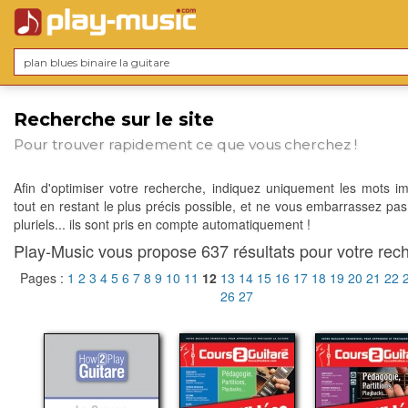
Recherche sur le site
Pour trouver rapidement ce que vous cherchez !
Afin d'optimiser votre recherche, indiquez uniquement les mots im
tout en restant le plus précis possible, et ne vous embarrassez pas
pluriels... ils sont pris en compte automatiquement !
Play-Music vous propose 637 résultats pour votre rech
Pages :
1
2
3
4
5
6
7
8
9
10
11
12
13
14
15
16
17
18
19
20
21
22
26
27