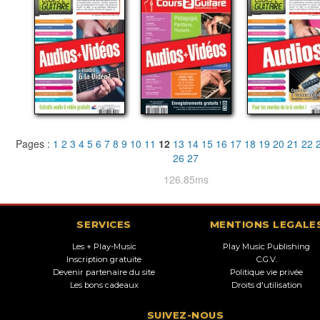
Pages :
1
2
3
4
5
6
7
8
9
10
11
12
13
14
15
16
17
18
19
20
21
22
26
27
126.85ms
SERVICES
MENTIONS LEGALE
Les + Play-Music
Play Music Publishing
Inscription gratuite
C.G.V.
Devenir partenaire du site
Politique vie privée
Les bons cadeaux
Droits d'utilisation
SUIVEZ-NOUS