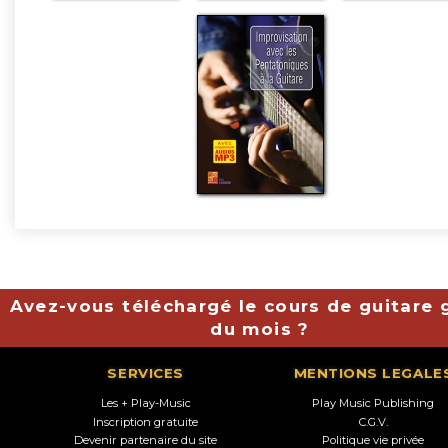
Avez-vous téléchargé le cours de guitare g
du mois ?
SERVICES
MENTIONS LEGALE
Les + Play-Music
Play Music Publishing
Inscription gratuite
C.G.V.
Devenir partenaire du site
Politique vie privée