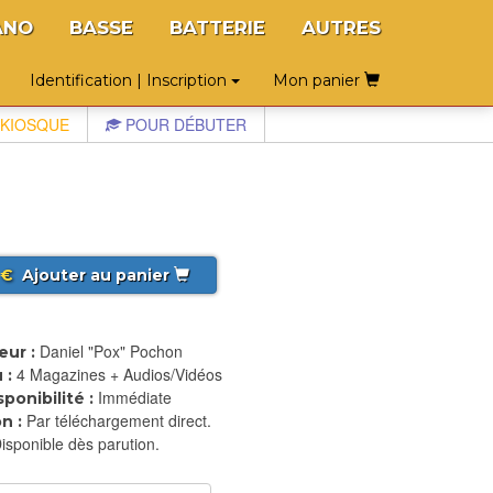
ANO
BASSE
BATTERIE
AUTRES
Identification | Inscription
Mon panier
KIOSQUE
POUR DÉBUTER
€
Ajouter au panier
Daniel "Pox" Pochon
eur :
4 Magazines + Audios/Vidéos
 :
Immédiate
sponibilité :
Par téléchargement direct.
n :
isponible dès parution.