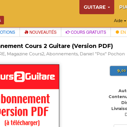
GUITARE
PI
Aide
OTIONS
NOUVEAUTÉS
COURS GRATUITS
EN 
nement Cours 2 Guitare (Version PDF)
E, Magazine Cours2, Abonnements, Daniel "Pox" Pochon
9,
00
Aut
Contenu
Di
Livraiso
D