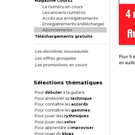
Magazine Cours2
Le numéro en cours
Les anciens numéros
Accès aux enregistrements
Enregistrements à télécharger
Abonnements
Téléchargements gratuits
Les dernières nouveautés
Pour 9 e
Les offres groupées
en audio
Les promotions en cours
Sélections thématiques
Pour
débuter
à la guitare
Pour améliorer sa
technique
Pour connaître les
accords
Pour connaître les
gammes
Pour jouer des
rythmiques
Pour jouer des
solos
Pour apprendre à
improviser
Pour jouer du
blues