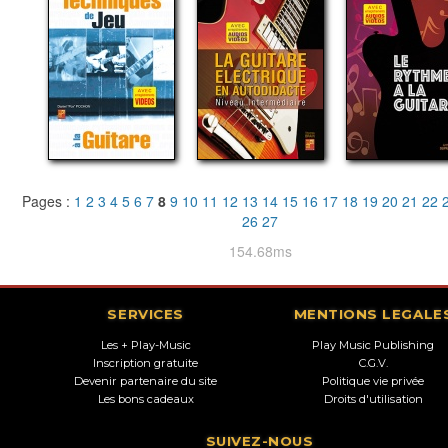
Pages :
1
2
3
4
5
6
7
8
9
10
11
12
13
14
15
16
17
18
19
20
21
22
26
27
154.68ms
SERVICES
MENTIONS LEGALE
Les + Play-Music
Play Music Publishing
Inscription gratuite
C.G.V.
Devenir partenaire du site
Politique vie privée
Les bons cadeaux
Droits d'utilisation
SUIVEZ-NOUS