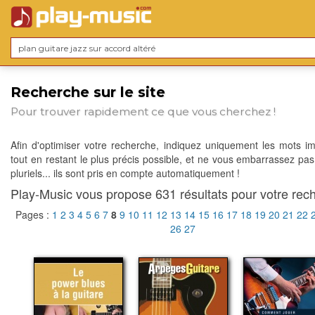
Recherche sur le site
Pour trouver rapidement ce que vous cherchez !
Afin d'optimiser votre recherche, indiquez uniquement les mots im
tout en restant le plus précis possible, et ne vous embarrassez pas
pluriels... ils sont pris en compte automatiquement !
Play-Music vous propose 631 résultats pour votre rech
Pages :
1
2
3
4
5
6
7
8
9
10
11
12
13
14
15
16
17
18
19
20
21
22
26
27