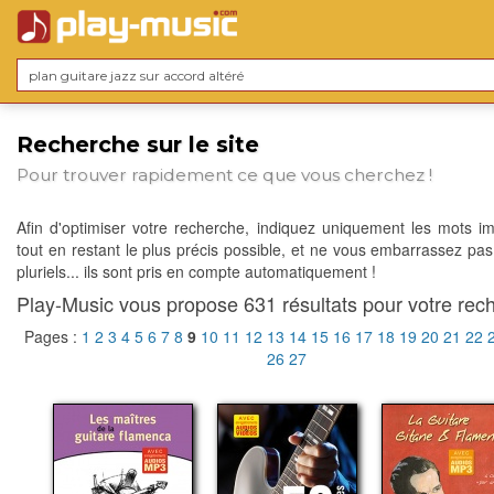
Recherche sur le site
Pour trouver rapidement ce que vous cherchez !
Afin d'optimiser votre recherche, indiquez uniquement les mots im
tout en restant le plus précis possible, et ne vous embarrassez pas
pluriels... ils sont pris en compte automatiquement !
Play-Music vous propose 631 résultats pour votre rech
Pages :
1
2
3
4
5
6
7
8
9
10
11
12
13
14
15
16
17
18
19
20
21
22
26
27