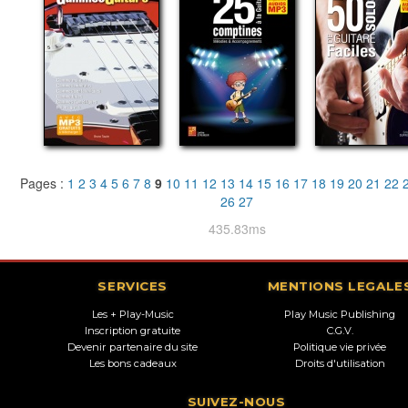
Pages :
1
2
3
4
5
6
7
8
9
10
11
12
13
14
15
16
17
18
19
20
21
22
26
27
435.83ms
SERVICES
MENTIONS LEGALE
Les + Play-Music
Play Music Publishing
Inscription gratuite
C.G.V.
Devenir partenaire du site
Politique vie privée
Les bons cadeaux
Droits d'utilisation
SUIVEZ-NOUS