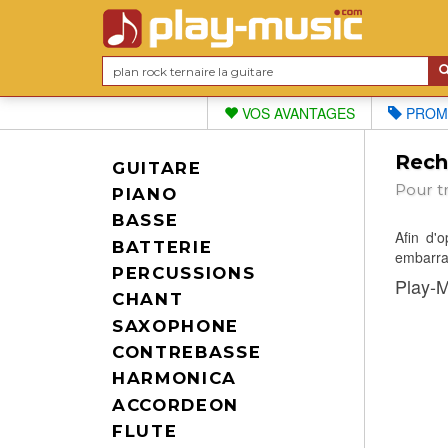
VOS AVANTAGES
PROM
Reche
GUITARE
Pour t
PIANO
BASSE
Afin d'
BATTERIE
embarras
PERCUSSIONS
Play-M
CHANT
SAXOPHONE
CONTREBASSE
HARMONICA
ACCORDEON
FLUTE