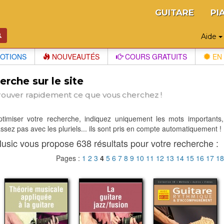
GUITARE
PI
Aide
OTIONS
NOUVEAUTÉS
COURS GRATUITS
EN 
rche sur le site
rouver rapidement ce que vous cherchez !
optimiser votre recherche, indiquez uniquement les mots importants,
sez pas avec les pluriels... ils sont pris en compte automatiquement !
usic vous propose 638 résultats pour votre recherche :
Pages :
1
2
3
4
5
6
7
8
9
10
11
12
13
14
15
16
17
1