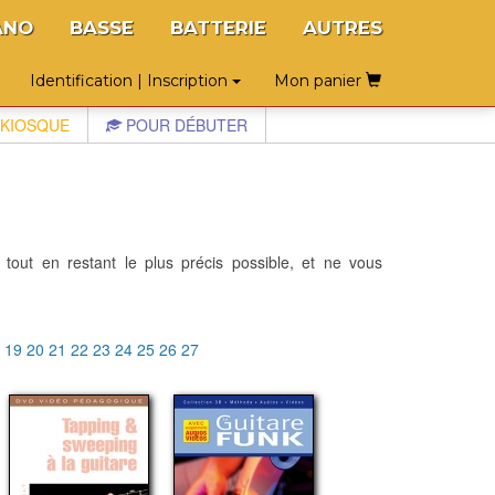
ANO
BASSE
BATTERIE
AUTRES
Identification | Inscription
Mon panier
KIOSQUE
POUR DÉBUTER
 tout en restant le plus précis possible, et ne vous
8
19
20
21
22
23
24
25
26
27