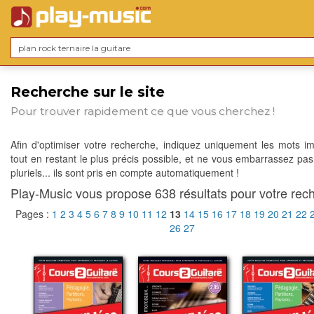
Recherche sur le site
Pour trouver rapidement ce que vous cherchez !
Afin d'optimiser votre recherche, indiquez uniquement les mots im
tout en restant le plus précis possible, et ne vous embarrassez pas
pluriels... ils sont pris en compte automatiquement !
Play-Music vous propose 638 résultats pour votre rech
Pages :
1
2
3
4
5
6
7
8
9
10
11
12
13
14
15
16
17
18
19
20
21
22
26
27