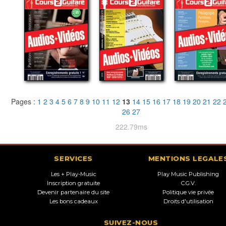
Pages :
1
2
3
4
5
6
7
8
9
10
11
12
13
14
15
16
17
18
19
20
21
22
26
27
222.79ms
SERVICES
MENTIONS LEGALE
Les + Play-Music
Play Music Publishing
Inscription gratuite
C.G.V.
Devenir partenaire du site
Politique vie privée
Les bons cadeaux
Droits d'utilisation
SUIVEZ-NOUS