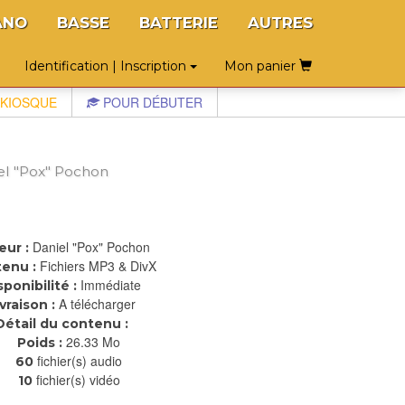
ANO
BASSE
BATTERIE
AUTRES
Identification | Inscription
Mon panier
KIOSQUE
POUR DÉBUTER
el "Pox" Pochon
Daniel "Pox" Pochon
eur :
Fichiers MP3 & DivX
enu :
Immédiate
sponibilité :
A télécharger
ivraison :
Détail du contenu :
26.33 Mo
Poids :
fichier(s) audio
60
fichier(s) vidéo
10