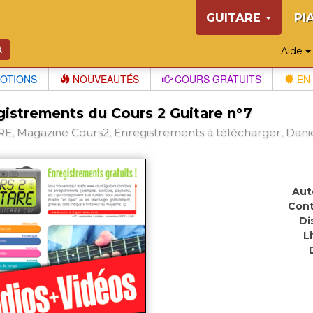
GUITARE
PI
Aide
OTIONS
NOUVEAUTÉS
COURS GRATUITS
EN 
gistrements du Cours 2 Guitare n°7
E, Magazine Cours2, Enregistrements à télécharger, Dani
Aut
Cont
Di
L