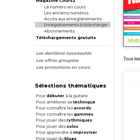
Magazine Cours2
Le numéro en cours
Les anciens numéros
Accès aux enregistrements
Enregistrements à télécharger
Abonnements
Téléchargements gratuits
Les dernières nouveautés
Tous les
Les offres groupées
Les promotions en cours
Sélections thématiques
Pour
débuter
à la guitare
Pour améliorer sa
technique
Pour connaître les
accords
Pour connaître les
gammes
Pour jouer des
rythmiques
Pour jouer des
solos
Pour apprendre à
improviser
Pour jouer du
blues