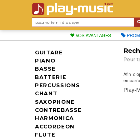
VOS AVANTAGES
PROM
Reche
GUITARE
Pour t
PIANO
BASSE
Afin d'
BATTERIE
embarras
PERCUSSIONS
Play-M
CHANT
SAXOPHONE
CONTREBASSE
HARMONICA
ACCORDEON
FLUTE