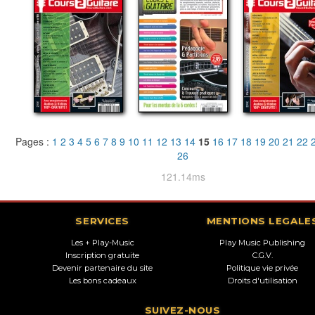
Pages :
1
2
3
4
5
6
7
8
9
10
11
12
13
14
15
16
17
18
19
20
21
22
26
121.14ms
SERVICES
MENTIONS LEGALE
Les + Play-Music
Play Music Publishing
Inscription gratuite
C.G.V.
Devenir partenaire du site
Politique vie privée
Les bons cadeaux
Droits d'utilisation
SUIVEZ-NOUS