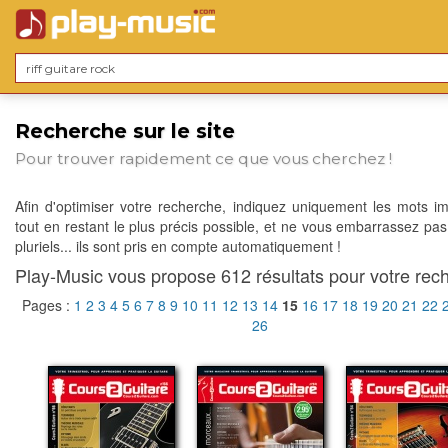
Recherche sur le site
Pour trouver rapidement ce que vous cherchez !
Afin d'optimiser votre recherche, indiquez uniquement les mots im
tout en restant le plus précis possible, et ne vous embarrassez pas
pluriels... ils sont pris en compte automatiquement !
Play-Music vous propose 612 résultats pour votre rech
Pages :
1
2
3
4
5
6
7
8
9
10
11
12
13
14
15
16
17
18
19
20
21
22
26