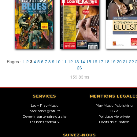
Pages :
1
2
3
4
5
6
7
8
9
10
11
12
13
14
15
16
17
18
19
20
21
22
26
159.83ms
SERVICES
MENTIONS LEGALE
Les + Play-Music
Play Music Publishing
Inscription gratuite
C.G.V.
Devenir partenaire du site
Politique vie privée
Les bons cadeaux
Droits d'utilisation
SUIVEZ-NOUS