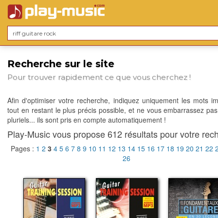
Recherche sur le site
Pour trouver rapidement ce que vous cherchez !
Afin d'optimiser votre recherche, indiquez uniquement les mots im
tout en restant le plus précis possible, et ne vous embarrassez pas
pluriels... ils sont pris en compte automatiquement !
Play-Music vous propose 612 résultats pour votre rech
Pages :
1
2
3
4
5
6
7
8
9
10
11
12
13
14
15
16
17
18
19
20
21
22
26