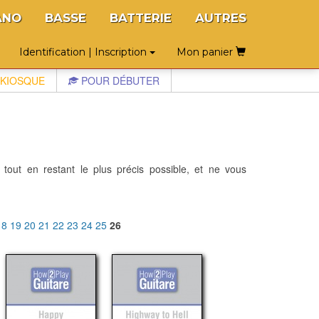
ANO
BASSE
BATTERIE
AUTRES
Identification | Inscription
Mon panier
KIOSQUE
POUR DÉBUTER
 tout en restant le plus précis possible, et ne vous
18
19
20
21
22
23
24
25
26