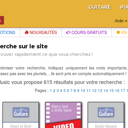
GUITARE
PI
Aide
OTIONS
NOUVEAUTÉS
COURS GRATUITS
EN 
rche sur le site
rouver rapidement ce que vous cherchez !
optimiser votre recherche, indiquez uniquement les mots importants,
sez pas avec les pluriels... ils sont pris en compte automatiquement !
usic vous propose 615 résultats pour votre recherche :
Pages :
1
2
3
4
5
6
7
8
9
10
11
12
13
14
15
16
17