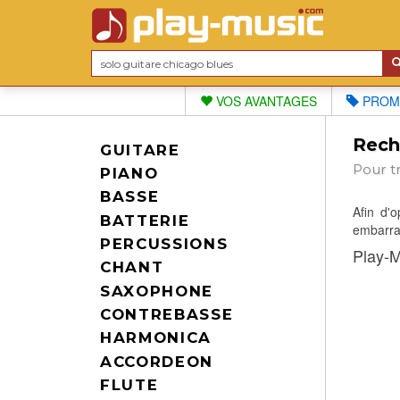
VOS AVANTAGES
PROM
Reche
GUITARE
Pour t
PIANO
BASSE
Afin d'
BATTERIE
embarras
PERCUSSIONS
Play-M
CHANT
SAXOPHONE
CONTREBASSE
HARMONICA
ACCORDEON
FLUTE