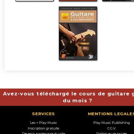
Avez-vous téléchargé le cours de guitare g
du mois ?
SERVICES
MENTIONS LEGALE
Les + Play-Music
Play Music Publishing
Inscription gratuite
C.G.V.
Devenir partenaire du site
Politique vie privée