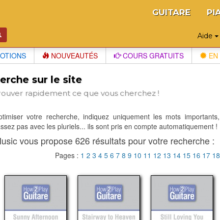
GUITARE
PI
Aide
OTIONS
NOUVEAUTÉS
COURS GRATUITS
EN 
rche sur le site
rouver rapidement ce que vous cherchez !
optimiser votre recherche, indiquez uniquement les mots importants,
sez pas avec les pluriels... ils sont pris en compte automatiquement !
usic vous propose 626 résultats pour votre recherche :
Pages :
1
2
3
4
5
6
7
8
9
10
11
12
13
14
15
16
17
1