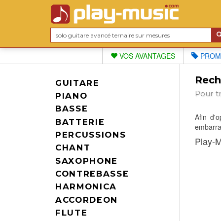
VOS AVANTAGES
PROM
Reche
GUITARE
Pour t
PIANO
BASSE
Afin d'
BATTERIE
embarras
PERCUSSIONS
Play-M
CHANT
SAXOPHONE
CONTREBASSE
HARMONICA
ACCORDEON
FLUTE