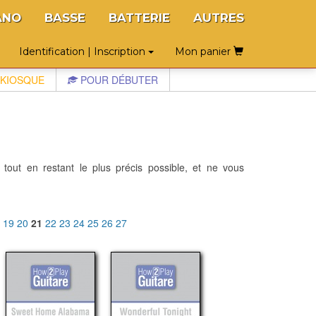
ANO
BASSE
BATTERIE
AUTRES
Identification | Inscription
Mon panier
KIOSQUE
POUR DÉBUTER
 tout en restant le plus précis possible, et ne vous
8
19
20
21
22
23
24
25
26
27