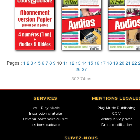
Pages :
1
2
3
4
5
6
7
8
9
10
11
12
13
14
15
16
17
18
19
20
21
22
26
27
302.74ms
SERVICES
MENTIONS LEGALE
Les + Play-Music
Play Music Publishing
Inscription gratuite
C.G.V.
Devenir partenaire du site
Politique vie privée
Les bons cadeaux
Droits d'utilisation
SUIVEZ-NOUS