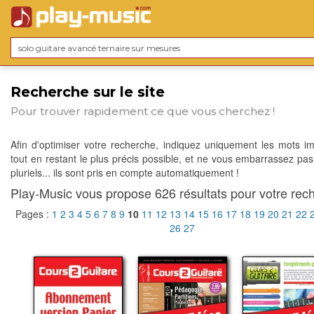
Recherche sur le site
Pour trouver rapidement ce que vous cherchez !
Afin d'optimiser votre recherche, indiquez uniquement les mots im
tout en restant le plus précis possible, et ne vous embarrassez pas
pluriels... ils sont pris en compte automatiquement !
Play-Music vous propose 626 résultats pour votre rech
Pages :
1
2
3
4
5
6
7
8
9
10
11
12
13
14
15
16
17
18
19
20
21
22
26
27