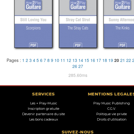
Pages :
1
2
3
4
5
6
7
8
9
10
11
12
13
14
15
16
17
18
19
20
21
22
26
27
285.60ms
SERVICES
MENTIONS LEGALE
Les + Play-Music
Play Music Publishing
Inscription gratuite
C.G.V.
Devenir partenaire du site
Politique vie privée
Les bons cadeaux
Droits d'utilisation
SUIVEZ-NOUS