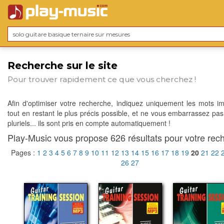
Recherche sur le site
Pour trouver rapidement ce que vous cherchez !
Afin d'optimiser votre recherche, indiquez uniquement les mots im
tout en restant le plus précis possible, et ne vous embarrassez pas
pluriels... ils sont pris en compte automatiquement !
Play-Music vous propose 626 résultats pour votre rech
Pages :
1
2
3
4
5
6
7
8
9
10
11
12
13
14
15
16
17
18
19
20
21
22
26
27