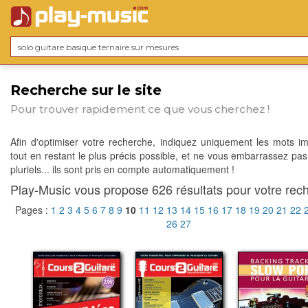
Recherche sur le site
Pour trouver rapidement ce que vous cherchez !
Afin d'optimiser votre recherche, indiquez uniquement les mots im
tout en restant le plus précis possible, et ne vous embarrassez pas
pluriels... ils sont pris en compte automatiquement !
Play-Music vous propose 626 résultats pour votre rech
Pages :
1
2
3
4
5
6
7
8
9
10
11
12
13
14
15
16
17
18
19
20
21
22
26
27