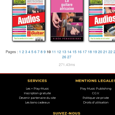
Pages :
1
2
3
4
5
6
7
8
9
10
11
12
13
14
15
16
17
18
19
20
21
22
26
27
271.43ms
SERVICES
MENTIONS LEGALE
Les + Play-Music
Play Music Publishing
Inscription gratuite
C.G.V.
Devenir partenaire du site
Politique vie privée
Les bons cadeaux
Droits d'utilisation
SUIVEZ-NOUS