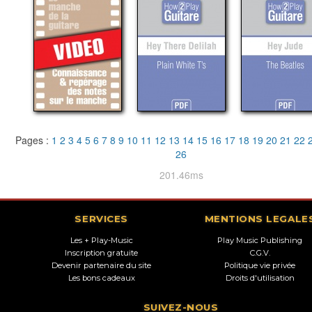
Pages :
1
2
3
4
5
6
7
8
9
10
11
12
13
14
15
16
17
18
19
20
21
22
26
201.46ms
SERVICES
MENTIONS LEGALE
Les + Play-Music
Play Music Publishing
Inscription gratuite
C.G.V.
Devenir partenaire du site
Politique vie privée
Les bons cadeaux
Droits d'utilisation
SUIVEZ-NOUS