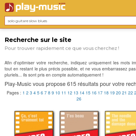
Recherche sur le site
Pour trouver rapidement ce que vous cherchez !
Afin d'optimiser votre recherche, indiquez uniquement les mots im
tout en restant le plus précis possible, et ne vous embarrassez pas
pluriels... ils sont pris en compte automatiquement !
Play-Music vous propose 615 résultats pour votre rech
Pages :
1
2
3
4
5
6
7
8
9
10
11
12
13
14
15
16
17
18
19
20
21
22
26