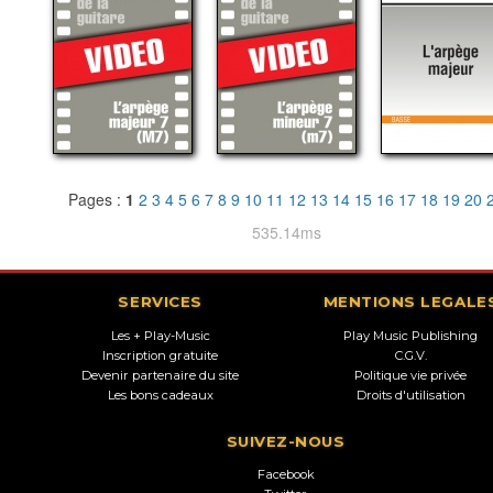
Pages :
1
2
3
4
5
6
7
8
9
10
11
12
13
14
15
16
17
18
19
20
535.14ms
SERVICES
MENTIONS LEGALE
Les + Play-Music
Play Music Publishing
Inscription gratuite
C.G.V.
Devenir partenaire du site
Politique vie privée
Les bons cadeaux
Droits d'utilisation
SUIVEZ-NOUS
Facebook