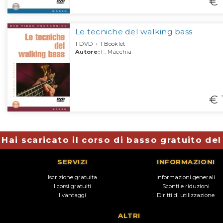
€ 
Le tecniche del walking bass
1 DVD + 1 Booklet
Autore:
F. Macchia
€ 
Hai scaricato il corso di basso gratuito de
SERVIZI
INFORMAZIONI
Iscrizione gratuita
Informazioni generali
I corsi gratuiti
Sconti e riduzioni
I vantaggi
Diritti di utilizzazione
ALTRI