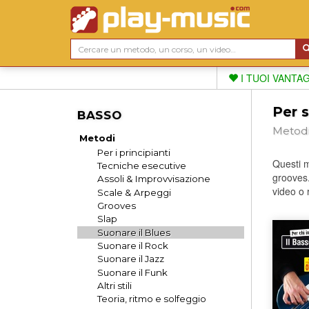
I TUOI VANTA
Per s
BASSO
Metodi
Metodi
Per i principianti
Questi me
Tecniche esecutive
grooves.
Assoli & Improvvisazione
video o 
Scale & Arpeggi
Grooves
Slap
Suonare il Blues
Suonare il Rock
Suonare il Jazz
Suonare il Funk
Altri stili
Teoria, ritmo e solfeggio