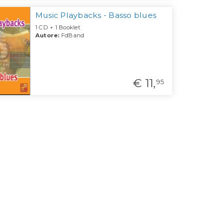
Music Playbacks - Basso blues
1 CD + 1 Booklet
Autore:
FdBand
€ 11,
95