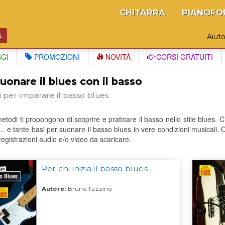
CHITARRA
PIANOFO
Aiut
GGI
PROMOZIONI
NOVITÀ
CORSI GRATUITI
uonare il blues con il basso
 per imparare il basso blues
todi ti propongono di scoprire e praticare il basso nello stile blues. C'è 
.. e tante basi per suonare il basso blues in vere condizioni musical
registrazioni audio e/o video da scaricare.
Per chi inizia il basso blues
Autore:
Bruno Tazzino