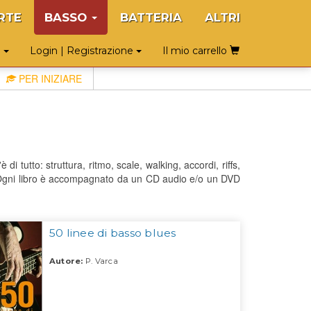
RTE
BASSO
BATTERIA
ALTRI
o
Login | Registrazione
Il mio carrello
PER INIZIARE
di tutto: struttura, ritmo, scale, walking, accordi, riffs,
i. Ogni libro è accompagnato da un CD audio e/o un DVD
50 linee di basso blues
Autore:
P. Varca