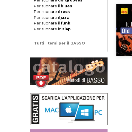
Per suonare dei
grooves
Per suonare il
blues
Per suonare il
rock
Per suonare il
jazz
Per suonare il
funk
Per suonare in
slap
Tutti i temi per il BASSO