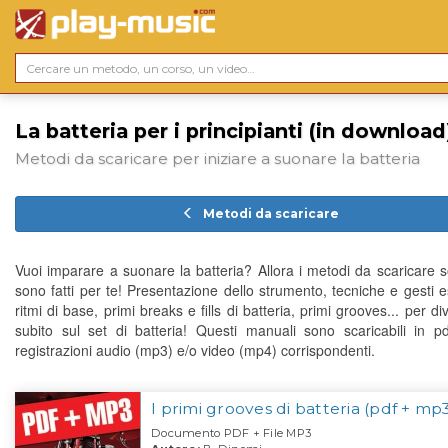
La batteria per i principianti (in download
Metodi da scaricare per iniziare a suonare la batteria
Metodi da scaricare
Vuoi imparare a suonare la batteria? Allora i metodi da scaricare so
sono fatti per te! Presentazione dello strumento, tecniche e gesti e
ritmi di base, primi breaks e fills di batteria, primi grooves... per div
subito sul set di batteria! Questi manuali sono scaricabili in p
registrazioni audio (mp3) e/o video (mp4) corrispondenti.
I primi grooves di batteria (pdf + mp
Documento PDF + File MP3