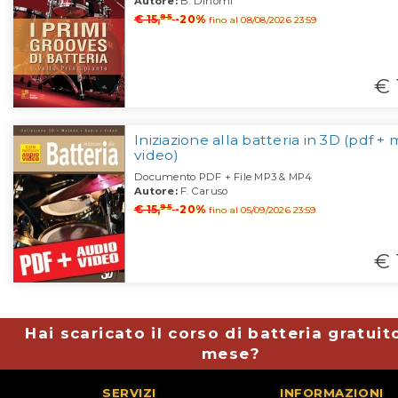
Autore:
B. Dinomi
95
€ 15,
-20%
fino al 08/08/2026 23:59
€ 
Iniziazione alla batteria in 3D (pdf +
video)
Documento PDF + File MP3 & MP4
Autore:
F. Caruso
95
€ 15,
-20%
fino al 05/09/2026 23:59
€ 
Hai scaricato il corso di batteria gratuit
mese?
SERVIZI
INFORMAZIONI