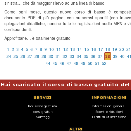
sinistra… che dà maggior rilievo ad una linea di basso.
Come ogni mese, questo nuovo corso di basso è compost
documento PDF di più pagine, con numerosi spartiti (con intavo
spiegazioni didattiche, nonché tutte le registrazioni audio MP3 e 
corrispondenti.
Approfittane… è totalmente gratuito!
1
2
3
4
5
6
7
8
9
10
11
12
13
14
15
16
17
18
19
20
21
24
25
26
27
28
29
30
31
32
33
34
35
36
37
38
39
40
4
44
45
46
47
48
49
50
51
52
Hai scaricato il corso di basso gratuito de
SERVIZI
INFORMAZIONI
Iscrizione gratuita
Informazioni generali
I corsi gratuiti
Sconti e riduzioni
I vantaggi
Diritti di utilizzazione
ALTRI