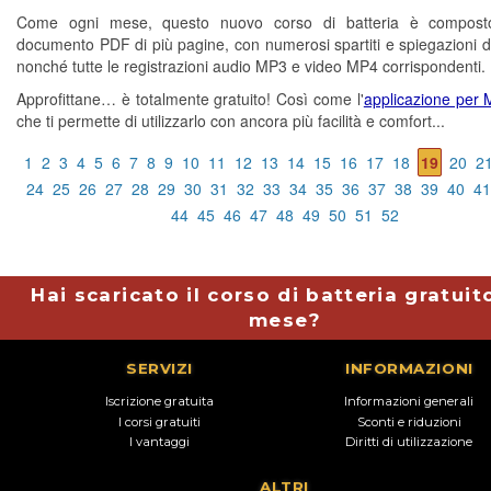
Come ogni mese, questo nuovo corso di batteria è compos
documento PDF di più pagine, con numerosi spartiti e spiegazioni di
nonché tutte le registrazioni audio MP3 e video MP4 corrispondenti.
Approfittane… è totalmente gratuito! Così come l'
applicazione per
che ti permette di utilizzarlo con ancora più facilità e comfort...
1
2
3
4
5
6
7
8
9
10
11
12
13
14
15
16
17
18
19
20
2
24
25
26
27
28
29
30
31
32
33
34
35
36
37
38
39
40
41
44
45
46
47
48
49
50
51
52
Hai scaricato il corso di batteria gratuit
mese?
SERVIZI
INFORMAZIONI
Iscrizione gratuita
Informazioni generali
I corsi gratuiti
Sconti e riduzioni
I vantaggi
Diritti di utilizzazione
ALTRI