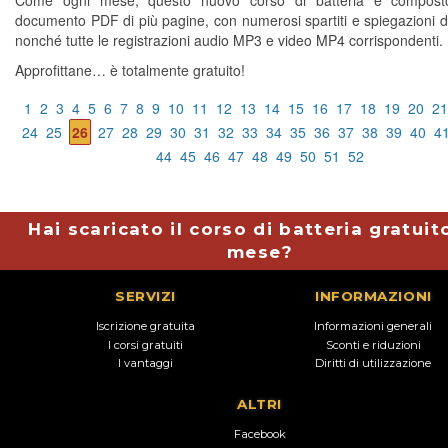
Come ogni mese, questo nuovo corso di batteria è compos
documento PDF di più pagine, con numerosi spartiti e spiegazioni di
nonché tutte le registrazioni audio MP3 e video MP4 corrispondenti.
Approfittane… è totalmente gratuito!
1
2
3
4
5
6
7
8
9
10
11
12
13
14
15
16
17
18
19
20
21
24
25
26
27
28
29
30
31
32
33
34
35
36
37
38
39
40
4
44
45
46
47
48
49
50
51
52
Hai scaricato il corso di batteria gratuit
mese?
SERVIZI
INFORMAZIONI
Iscrizione gratuita
Informazioni generali
I corsi gratuiti
Sconti e riduzioni
I vantaggi
Diritti di utilizzazione
ALTRI
Facebook