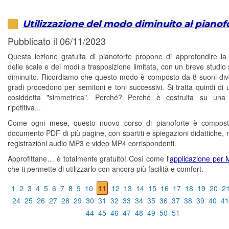
Utilizzazione del modo diminuito al pianof
Pubblicato il 06/11/2023
Questa lezione gratuita di pianoforte propone di approfondire la
delle scale e dei modi a trasposizione limitata, con un breve studio
diminuito. Ricordiamo che questo modo è composto da 8 suoni diver
gradi procedono per semitoni e toni successivi. Si tratta quindi di 
cosiddetta "simmetrica". Perché? Perché è costruita su una s
ripetitiva...
Come ogni mese, questo nuovo corso di pianoforte è compos
documento PDF di più pagine, con spartiti e spiegazioni didattiche, 
registrazioni audio MP3 e video MP4 corrispondenti.
Approfittane… è totalmente gratuito! Così come l'
applicazione per
che ti permette di utilizzarlo con ancora più facilità e comfort.
1
2
3
4
5
6
7
8
9
10
11
12
13
14
15
16
17
18
19
20
2
24
25
26
27
28
29
30
31
32
33
34
35
36
37
38
39
40
41
44
45
46
47
48
49
50
51