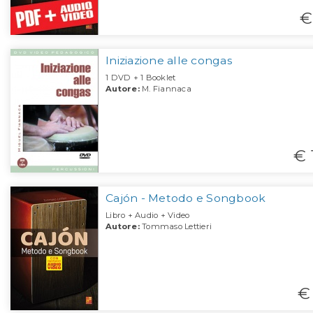
€
Iniziazione alle congas
1 DVD + 1 Booklet
Autore:
M. Fiannaca
€ 
Cajón - Metodo e Songbook
Libro + Audio + Video
Autore:
Tommaso Lettieri
€ 