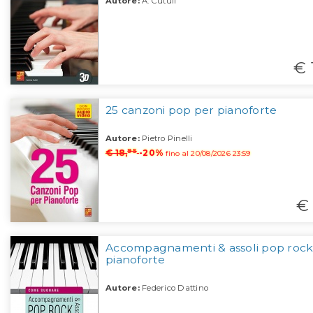
Autore:
A. Cutuli
€ 
25 canzoni pop per pianoforte
Autore:
Pietro Pinelli
95
€ 18,
-20%
fino al 20/08/2026 23:59
€ 
Accompagnamenti & assoli pop rock
pianoforte
Autore:
Federico Dattino