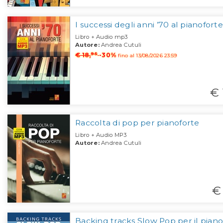
I successi degli anni ’70 al pianoforte
Libro + Audio mp3
Autore:
Andrea Cutuli
95
€ 18,
-30%
fino al 13/08/2026 23:59
€ 
Raccolta di pop per pianoforte
Libro + Audio MP3
Autore:
Andrea Cutuli
€ 
Backing tracks Slow Pop per il piano