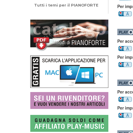
Tutti i temi per il PIANOFORTE
Per imp
A
Per ac
A
Per imp
A
Per ac
A
Per imp
A