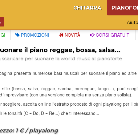
CHITARRA
PIANOFO
Aiut
GGI
PROMOZIONI
NOVITÀ
CORSI GRATUITI
uonare il piano reggae, bossa, salsa...
a scaricare per suonare la world music al pianoforte
agina presenta numerose basi musicali per suonare il piano ed altre tast
i stile (bossa, salsa, reggae, samba, merengue, tango...), puoi sce
d improvvisare (con una versione completa ma senza piano solista).
 scegliere, ascolta on line l'estratto proposto di ogni playalong per il pia
i le tonalità (C = Do, D = Re...) che ti interessano...
ezzo: 1 € / playalong