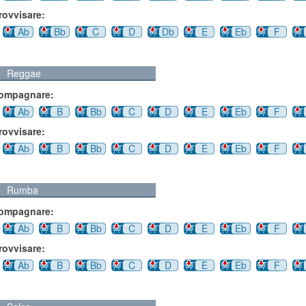
rovvisare:
Ab
Bb
C
D
Db
E
Eb
F
Reggae
compagnare:
Ab
B
Bb
C
D
E
Eb
F
rovvisare:
Ab
B
Bb
C
D
E
Eb
F
Rumba
compagnare:
Ab
B
Bb
C
D
E
Eb
F
rovvisare:
Ab
B
Bb
C
D
E
Eb
F