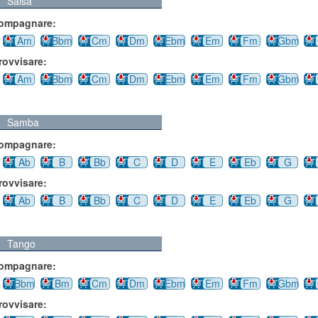
Salsa
compagnare:
Am
Bbm
Cm
Dm
Ebm
Em
Fm
Gbm
rovvisare:
Am
Bbm
Cm
Dm
Ebm
Em
Fm
Gbm
Samba
compagnare:
Ab
B
Bb
C
D
E
Eb
G
rovvisare:
Ab
B
Bb
C
D
E
Eb
G
Tango
compagnare:
Bbm
Bm
Cm
Dm
Ebm
Em
Fm
Gbm
rovvisare: