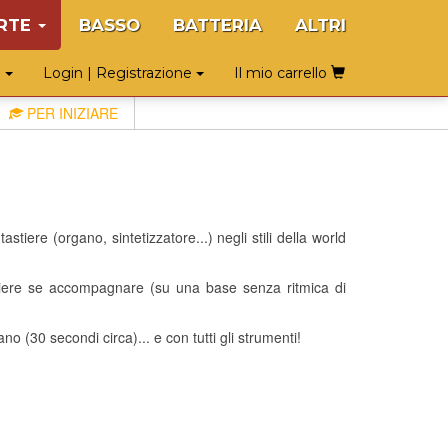
RTE
BASSO
BATTERIA
ALTRI
o
Login | Registrazione
Il mio carrello
PER INIZIARE
iere (organo, sintetizzatore...) negli stili della world
gliere se accompagnare (su una base senza ritmica di
no (30 secondi circa)... e con tutti gli strumenti!