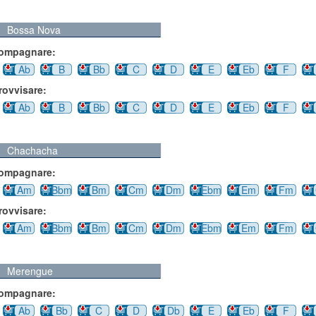
Bossa Nova
compagnare:
Ab
B
Bb
C
D
E
Eb
F
rovvisare:
Ab
B
Bb
C
D
E
Eb
F
Chachacha
compagnare:
Am
Bbm
Bm
Cm
Dm
Ebm
Em
Fm
rovvisare:
Am
Bbm
Bm
Cm
Dm
Ebm
Em
Fm
Merengue
compagnare:
Ab
Bb
C
D
Db
E
Eb
F