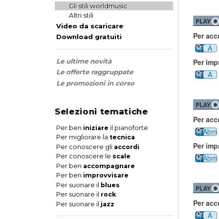
Gli stili worldmusic
Altri stili
Video da scaricare
Per ac
Download gratuiti
A
Le ultime novità
Per imp
Le offerte raggruppate
A
Le promozioni in corso
Selezioni tematiche
Per ac
Per ben
iniziare
il pianoforte
Abm
Per migliorare la
tecnica
Per imp
Per conoscere gli
accordi
Per conoscere le
scale
Abm
Per ben
accompagnare
Per ben
improvvisare
Per suonare il
blues
Per suonare il
rock
Per ac
Per suonare il
jazz
A