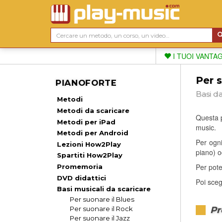
I TUOI VANTA
Per s
PIANOFORTE
Basi d
Metodi
Metodi da scaricare
Questa p
Metodi per iPad
music.
Metodi per Android
Per ogn
Lezioni How2Play
piano) o
Spartiti How2Play
Per poter
Promemoria
DVD didattici
Poi scegl
Basi musicali da scaricare
Per suonare il Blues
Pr
Per suonare il Rock
Per suonare il Jazz