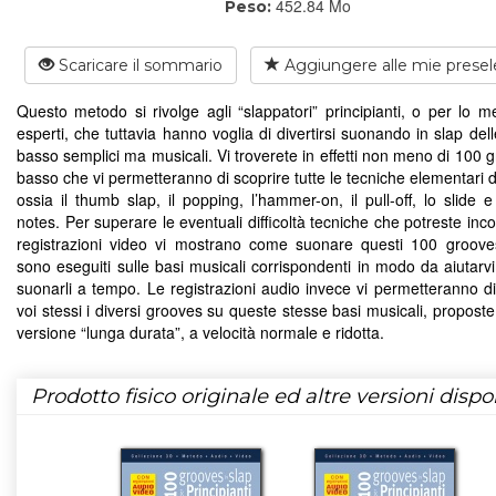
452.84 Mo
Peso:
Scaricare il sommario
Aggiungere alle mie presel
Questo metodo si rivolge agli “slappatori” principianti, o per lo 
esperti, che tuttavia hanno voglia di divertirsi suonando in slap dell
basso semplici ma musicali. Vi troverete in effetti non meno di 100 
basso che vi permetteranno di scoprire tutte le tecniche elementari d
ossia il thumb slap, il popping, l’hammer-on, il pull-off, lo slide 
notes. Per superare le eventuali difficoltà tecniche che potreste inco
registrazioni video vi mostrano come suonare questi 100 grooves
sono eseguiti sulle basi musicali corrispondenti in modo da aiutarv
suonarli a tempo. Le registrazioni audio invece vi permetteranno d
voi stessi i diversi grooves su queste stesse basi musicali, proposte
versione “lunga durata”, a velocità normale e ridotta.
Prodotto fisico originale ed altre versioni dispon