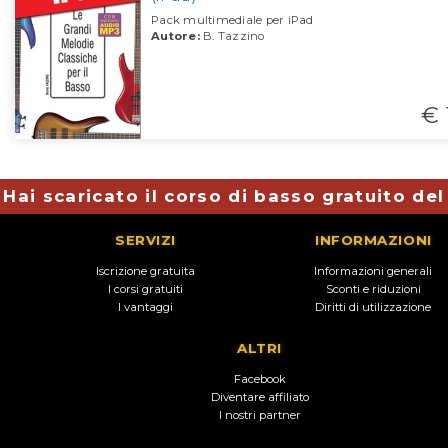
Pack multimediale per iPad
Autore:
B. Tazzino
€ 
Hai scaricato il corso di basso gratuito de
SERVIZI
INFORMAZIONI
Iscrizione gratuita
Informazioni generali
I corsi gratuiti
Sconti e riduzioni
I vantaggi
Diritti di utilizzazione
ALTRI
Facebook
Diventare affiliato
I nostri partner