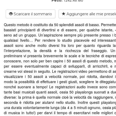
Peso:
Scaricare il sommario
Aggiungere alle mie presel
Questo metodo è costituito da 50 splendidi assoli di basso. Permette
bassisti principianti di divertirsi e di essere, per qualche istante,
seno ad un gruppo. Un’aspirazione sempre più presente presso i ba
qualsiasi livello… Per rendere lo studio piacevole ed interessant
assoli sono anche molto diversi fra loro per quanto riguarda la 
l’interpretazione, la densità e la ricchezza del fraseggio. Un
preliminare vi presenta brevemente le scale e le tecniche di espre
conoscere, non solo per ben capire i 50 assoli di questo metodo,
per essere eventualmente capaci di svilupparli, di arricchirli, e 
crearne voi stessi in seguito. Le registrazioni video permettono di a
visualizzare i 50 assoli a velocità normale, poi ridotta, dandovi 
modo la possibilità di effettuare i gesti giusti, scegliere le diteggiat
nonché suonare a tempo! Le registrazioni audio invece sono co
tante basi musicali quanti assoli, ossia 50 playalongs suonati a due
diverse: la prima è quella normale cioè la velocità da raggiungere, 
seconda è ridotta per aiutarvi nello studio. Inoltre questi playalo
una durata volontariamente lunga (da 4 a 5 minuti ognuno, ossia più
di musica in tutto!) per darvi il tempo di esercitarvi nelle migliori 