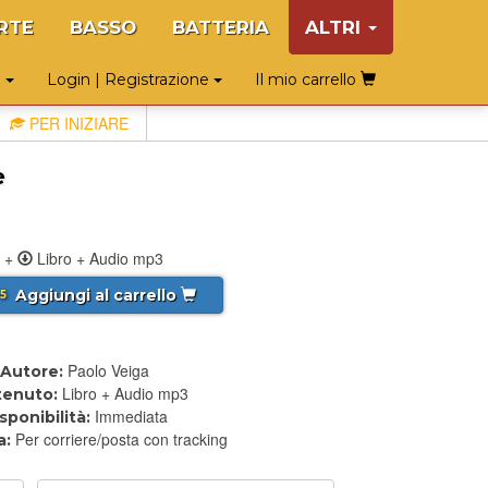
RTE
BASSO
BATTERIA
ALTRI
o
Login | Registrazione
Il mio carrello
PER INIZIARE
e
+
Libro + Audio mp3
Aggiungi al carrello
5
Paolo Veiga
Autore:
Libro + Audio mp3
enuto:
Immediata
sponibilità:
Per corriere/posta con tracking
a: