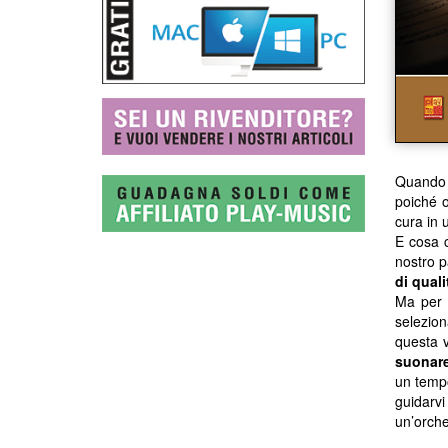
Quando
poiché of
cura in 
E cosa c
nostro p
di quali
Ma per 
selezio
questa 
suonare
un temp
guidarvi 
un’orche