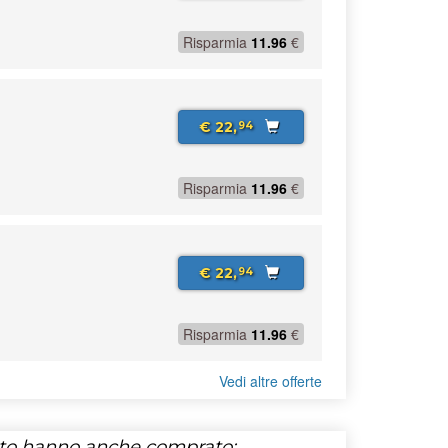
Risparmia
11.96
€
€ 22,
94
Risparmia
11.96
€
€ 22,
94
Risparmia
11.96
€
Vedi altre offerte
tto hanno anche comprato: