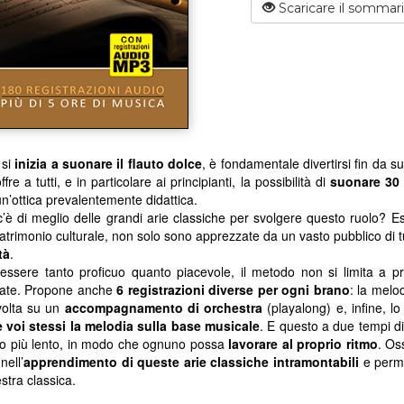
Scaricare il sommar
 si
inizia a suonare il flauto dolce
, è fondamentale divertirsi fin da su
fre a tutti, e in particolare ai principianti, la possibilità di
suonare 30 
un’ottica prevalentemente didattica.
’è di meglio delle grandi arie classiche per svolgere questo ruolo? Es
atrimonio culturale, non solo sono apprezzate da un vasto pubblico di 
tà
.
essere tanto proficuo quanto piacevole, il metodo non si limita a p
nate. Propone anche
6 registrazioni diverse per ogni brano
: la melo
volta su un
accompagnamento di orchestra
(playalong) e, infine, 
 voi stessi la melodia sulla base musicale
. E questo a due tempi div
o più lento, in modo che ognuno possa
lavorare al proprio ritmo
. Os
nell’
apprendimento di queste arie classiche intramontabili
e perme
stra classica.