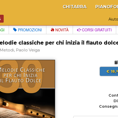
CHITARRA
PIANOFO
Aiut
GGI
PROMOZIONI
NOVITÀ
CORSI GRATUITI
lodie classiche per chi inizia il flauto dolc
 Metodi, Paolo Veiga
€ 18,
9
Cont
Di
Consegn