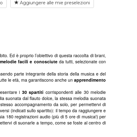
io
Aggiungere alle mie preselezioni
bito. Ed è proprio l’obiettivo di questa raccolta di brani,
melodie facili e conosciute
da tutti, selezionate con
sendo parte integrante della storia della musica e del
tutte le età, ma garantiscono anche un
apprendimento
resentare i
30 spartiti
corrispondenti alle 30 melodie
dia suonata dal flauto dolce, la stessa melodia suonata
lo stesso accompagnamento da solo, per permettervi di
ersi (indicati sullo spartito): il tempo da raggiungere e
sia 180 registrazioni audio (più di 5 ore di musica!) per
ttervi di suonarle a tempo, come se foste al centro di