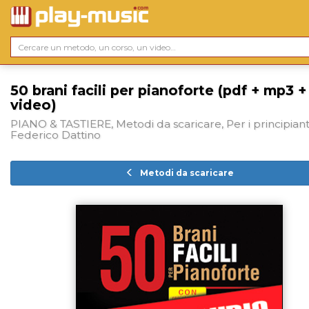
50 brani facili per pianoforte (pdf + mp3 +
video)
PIANO & TASTIERE, Metodi da scaricare, Per i principianti
Federico Dattino
Metodi da scaricare