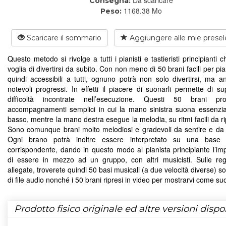
Consegna:
1168.38 Mo
Peso:
Scaricare il sommario
Aggiungere alle mie presel
Questo metodo si rivolge a tutti i pianisti e tastieristi principianti
voglia di divertirsi da subito. Con non meno di 50 brani facili per pi
quindi accessibili a tutti, ognuno potrà non solo divertirsi, ma a
notevoli progressi. In effetti il piacere di suonarli permette di su
difficoltà incontrate nell’esecuzione. Questi 50 brani pr
accompagnamenti semplici in cui la mano sinistra suona essenzia
basso, mentre la mano destra esegue la melodia, su ritmi facili da r
Sono comunque brani molto melodiosi e gradevoli da sentire e da
Ogni brano potrà inoltre essere interpretato su una base 
corrispondente, dando in questo modo al pianista principiante l’im
di essere in mezzo ad un gruppo, con altri musicisti. Sulle regi
allegate, troverete quindi 50 basi musicali (a due velocità diverse) s
di file audio nonché i 50 brani ripresi in video per mostrarvi come suo
Prodotto fisico originale ed altre versioni dispon