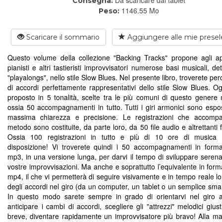
Consegna:
1146.55 Mo
Peso:
Scaricare il sommario
Aggiungere alle mie presel
Questo volume della collezione "Backing Tracks" propone agli ap
pianisti e altri tastieristi improvvisatori numerose basi musicali, d
"playalongs", nello stile Slow Blues. Nel presente libro, troverete perc
di accordi perfettamente rappresentativi dello stile Slow Blues. Og
proposto in 5 tonalità, scelte tra le più comuni di questo genere 
ossia 50 accompagnamenti in tutto. Tutti i giri armonici sono espos
massima chiarezza e precisione. Le registrazioni che accompa
metodo sono costituite, da parte loro, da 50 file audio e altrettanti f
Ossia 100 registrazioni in tutto e più di 10 ore di musica 
disposizione! Vi troverete quindi i 50 accompagnamenti in form
mp3, in una versione lunga, per darvi il tempo di sviluppare seren
vostre improvvisazioni. Ma anche e soprattutto l’equivalente in form
mp4, il che vi permetterà di seguire visivamente e in tempo reale lo
degli accordi nel giro (da un computer, un tablet o un semplice sma
In questo modo sarete sempre in grado di orientarvi nel giro 
anticipare i cambi di accordi, scegliere gli "attrezzi" melodici giust
breve, diventare rapidamente un improvvisatore più bravo! Alla ma