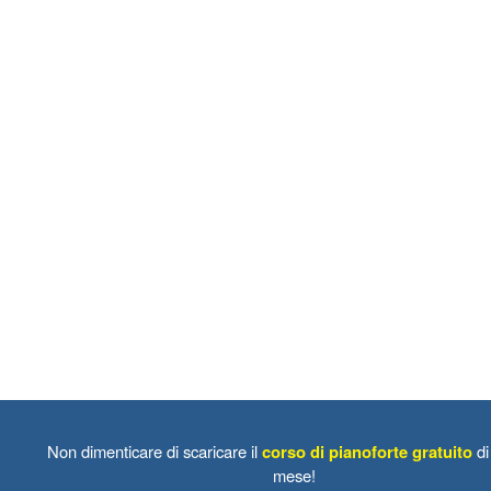
Non dimenticare di scaricare il
corso di pianoforte gratuito
di
mese!