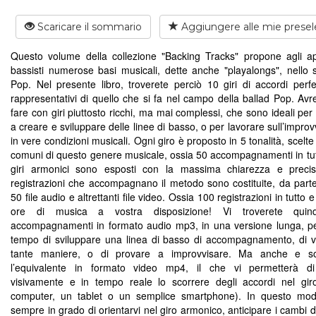
Scaricare il sommario
Aggiungere alle mie presel
Questo volume della collezione "Backing Tracks" propone agli ap
bassisti numerose basi musicali, dette anche "playalongs", nello s
Pop. Nel presente libro, troverete perciò 10 giri di accordi perf
rappresentativi di quello che si fa nel campo della ballad Pop. Avr
fare con giri piuttosto ricchi, ma mai complessi, che sono ideali pe
a creare e sviluppare delle linee di basso, o per lavorare sull’impro
in vere condizioni musicali. Ogni giro è proposto in 5 tonalità, scelte 
comuni di questo genere musicale, ossia 50 accompagnamenti in tutto
giri armonici sono esposti con la massima chiarezza e precis
registrazioni che accompagnano il metodo sono costituite, da parte
50 file audio e altrettanti file video. Ossia 100 registrazioni in tutto 
ore di musica a vostra disposizione! Vi troverete qui
accompagnamenti in formato audio mp3, in una versione lunga, per
tempo di sviluppare una linea di basso di accompagnamento, di va
tante maniere, o di provare a improvvisare. Ma anche e sop
l’equivalente in formato video mp4, il che vi permetterà di
visivamente e in tempo reale lo scorrere degli accordi nel gi
computer, un tablet o un semplice smartphone). In questo mod
sempre in grado di orientarvi nel giro armonico, anticipare i cambi d