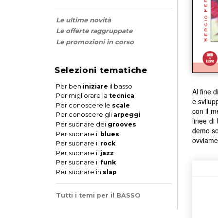
Le ultime novità
Le offerte raggruppate
Le promozioni in corso
Selezioni tematiche
Per ben
iniziare
il basso
Al fine 
Per migliorare la
tecnica
e svilup
Per conoscere le
scale
con il m
Per conoscere gli
arpeggi
linee di
Per suonare dei
grooves
demo sono
Per suonare il
blues
ovviamen
Per suonare il
rock
Per suonare il
jazz
Per suonare il
funk
Per suonare in
slap
Tutti i temi per il BASSO