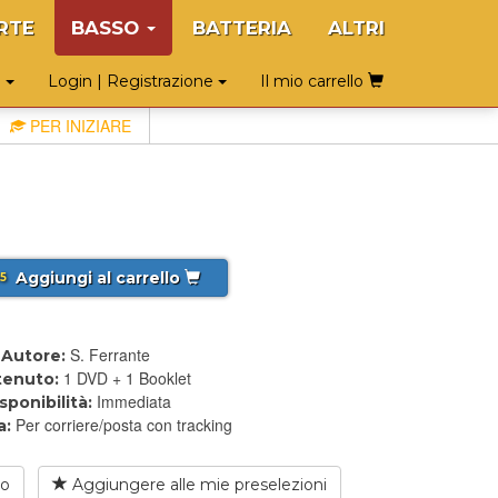
RTE
BASSO
BATTERIA
ALTRI
o
Login | Registrazione
Il mio carrello
PER INIZIARE
Aggiungi al carrello
5
S. Ferrante
Autore:
1 DVD + 1 Booklet
tenuto:
Immediata
sponibilità:
Per corriere/posta con tracking
a:
io
Aggiungere alle mie preselezioni