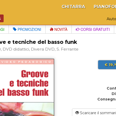
CHITARRA
PIANOFO
Aiut
GGI
PROMOZIONI
NOVITÀ
CORSI GRATUITI
ve e tecniche del basso funk
 DVD didattici, Diversi DVD, S. Ferrante
€ 19,
9
Con
Di
Consegn
Scaricare il sommar