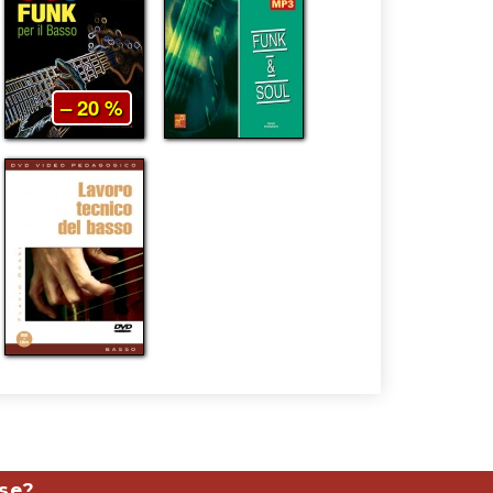
– 20 %
ese?