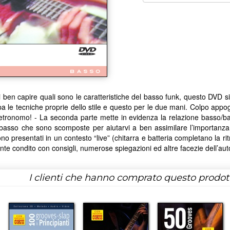
di ben capire quali sono le caratteristiche del basso funk, questo DVD si 
pa le tecniche proprie dello stile e questo per le due mani. Colpo appo
etronomo! - La seconda parte mette in evidenza la relazione basso/bat
 basso che sono scomposte per aiutarvi a ben assimilare l’importanza d
 presentati in un contesto “live” (chitarra e batteria completano la ritmic
te condito con consigli, numerose spiegazioni ed altre facezie dell’autore!
I clienti che hanno comprato questo prodo