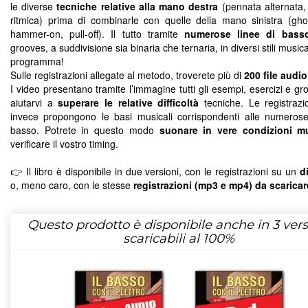
le diverse
tecniche relative alla mano destra
(pennata alternata, 
ritmica) prima di combinarle con quelle della mano sinistra (gho
hammer-on, pull-off). Il tutto tramite
numerose linee di bass
grooves, a suddivisione sia binaria che ternaria, in diversi stili musica
programma!
Sulle registrazioni allegate al metodo, troverete più di
200 file audio
I video presentano tramite l’immagine tutti gli esempi, esercizi e g
aiutarvi a
superare le relative difficoltà
tecniche. Le registrazi
invece propongono le basi musicali corrispondenti alle numerose
basso. Potrete in questo modo
suonare in vere condizioni mu
verificare il vostro timing.
👉 Il libro è disponibile in due versioni, con le registrazioni su un
d
o, meno caro, con le stesse
registrazioni (mp3 e mp4) da scaricar
Questo prodotto è disponibile anche in 3 vers
scaricabili al 100%