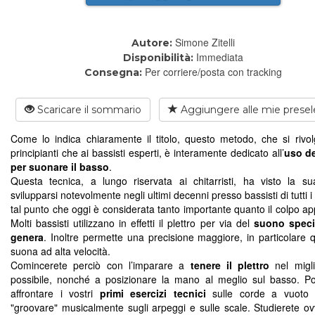
Simone Zitelli
Autore:
Immediata
Disponibilità:
Per corriere/posta con tracking
Consegna:
Scaricare il sommario
Aggiungere alle mie presel
Come lo indica chiaramente il titolo, questo metodo, che si rivol
principianti che ai bassisti esperti, è interamente dedicato all’
uso de
per suonare il basso
.
Questa tecnica, a lungo riservata ai chitarristi, ha visto la su
svilupparsi notevolmente negli ultimi decenni presso bassisti di tutti i
tal punto che oggi è considerata tanto importante quanto il colpo ap
Molti bassisti utilizzano in effetti il plettro per via del
suono speci
genera
. Inoltre permette una precisione maggiore, in particolare 
suona ad alta velocità.
Comincerete perciò con l’imparare a
tenere il plettro
nel migl
possibile, nonché a posizionare la mano al meglio sul basso. Po
affrontare i vostri
primi esercizi tecnici
sulle corde a vuoto 
"groovare" musicalmente sugli arpeggi e sulle scale. Studierete o