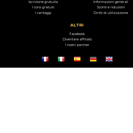
Iscrizione gratuita
Informazioni generali
I corsi gratuiti
Sconti e riduzioni
I vantaggi
Diritti di utilizzazione
ALTRI
Facebook
Diventare affiliato
I nostri partner