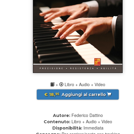
+
Libro + Audio + Video
€ 18,
Aggiungi al carrello
95
Federico Dattino
Autore:
Libro + Audio + Video
Contenuto:
Immediata
Disponibilità:
Per corriere/posta con tracking