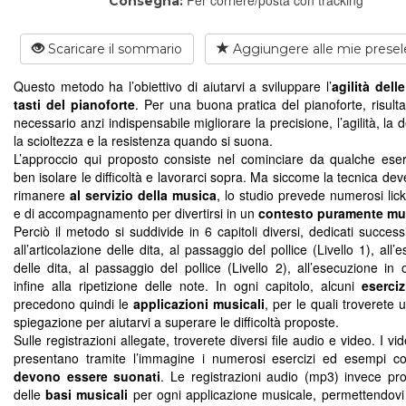
Consegna:
Scaricare il sommario
Aggiungere alle mie presel
Questo metodo ha l’obiettivo di aiutarvi a sviluppare l’
agilità dell
tasti del pianoforte
. Per una buona pratica del pianoforte, risulta 
necessario anzi indispensabile migliorare la precisione, l’agilità, la 
la scioltezza e la resistenza quando si suona.
L’approccio qui proposto consiste nel cominciare da qualche eser
ben isolare le difficoltà e lavorarci sopra. Ma siccome la tecnica d
rimanere
al servizio della musica
, lo studio prevede numerosi licks
e di accompagnamento per divertirsi in un
contesto puramente mu
Perciò il metodo si suddivide in 6 capitoli diversi, dedicati succes
all’articolazione delle dita, al passaggio del pollice (Livello 1), all’
delle dita, al passaggio del pollice (Livello 2), all’esecuzione in 
infine alla ripetizione delle note. In ogni capitolo, alcuni
eserciz
precedono quindi le
applicazioni musicali
, per le quali troverete
spiegazione per aiutarvi a superare le difficoltà proposte.
Sulle registrazioni allegate, troverete diversi file audio e video. I v
presentano tramite l’immagine i numerosi esercizi ed esempi c
devono essere suonati
. Le registrazioni audio (mp3) invece p
delle
basi musicali
per ogni applicazione musicale, permettendovi 