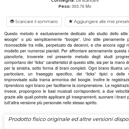
Consegna:
303.76 Mo
Peso:
Scaricare il sommario
Aggiungere alle mie presel
Questo metodo è esclusivamente dedicato allo studio dello stile
woogie” o più semplicemente “boogie”. Uno stile pienamente pi
riconoscibile tra mille, perpetuato da decenni, e che ancora oggi 
modello per numerosi pianisti. Per affrontare serenamente questa 
pianoforte, troverete nel presente metodo degli studi progre
comportano dei “licks” caratteristici di questo stile, sia per la mano 
per la sinistra, sotto forma di brani completi. Ogni brano illustra u
particolare, un fraseggio specifico, dei “licks” tipici o delle v
improvvisate sulla trama armonica del boogie. Inoltre le registrazi
riprendono ogni brano per facilitarne la comprensione. Le registrazi
invece, propongono le basi musicali corrispondenti, a due velocità
grazie alle quali potrete applicare gli insegnamenti, suonare i brani 
tutt'altra versione più personale nello stesso spirito.
Prodotto fisico originale ed altre versioni dispon