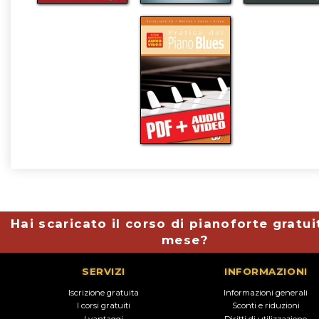
Hai scaricato il corso di pianoforte gratui
mese?
SERVIZI
INFORMAZIONI
Iscrizione gratuita
Informazioni generali
I corsi gratuiti
Sconti e riduzioni
I vantaggi
Diritti di utilizzazione