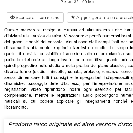
321.00 Mo
Peso:
Scaricare il sommario
Aggiungere alle mie presel
Questo metodo si rivolge ai pianisti ed altri tastieristi che han
d’iniziarsi alla musica classica. Vi scoprirete perciò numerosi bran
dei grandi maestri del passato. Alcuni sono stati semplificati per p
di suonarli rapidamente e quindi divertirvi da subito. Lo scopo in 
quello di darvi la possibilità di accedere alla cultura classica se
pertanto effettuare un lungo lavoro tanto costrittivo quanto noioso
quindi progredire nello studio e nella pratica del piano classico, sc
diverse forme (studio, minuetto, sonata, preludio, romanza, concer
senza dimenticare tutti i consigli e le spiegazioni indispensabili (
dinamiche, passaggio delle dita, ecc.) per l’interpretazione mus
registrazioni video riprendono inoltre ogni esercizio per facil
comprensione, mentre le registrazioni audio propongono numer
musicali su cui potrete applicare gli insegnamenti nonché es
liberamente.
Prodotto fisico originale ed altre versioni dispon