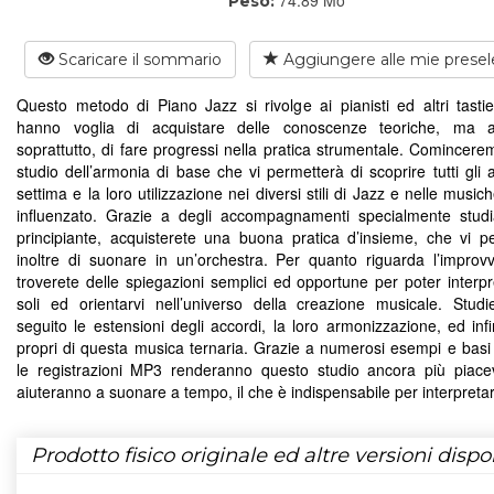
Peso:
Scaricare il sommario
Aggiungere alle mie presel
Questo metodo di Piano Jazz si rivolge ai pianisti ed altri tastier
hanno voglia di acquistare delle conoscenze teoriche, ma 
soprattutto, di fare progressi nella pratica strumentale. Comincere
studio dell’armonia di base che vi permetterà di scoprire tutti gli 
settima e la loro utilizzazione nei diversi stili di Jazz e nelle musi
influenzato. Grazie a degli accompagnamenti specialmente studia
principiante, acquisterete una buona pratica d’insieme, che vi p
inoltre di suonare in un’orchestra. Per quanto riguarda l’improvv
troverete delle spiegazioni semplici ed opportune per poter interpr
soli ed orientarvi nell’universo della creazione musicale. Stud
seguito le estensioni degli accordi, la loro armonizzazione, ed infi
propri di questa musica ternaria. Grazie a numerosi esempi e basi 
le registrazioni MP3 renderanno questo studio ancora più piace
aiuteranno a suonare a tempo, il che è indispensabile per interpretar
Prodotto fisico originale ed altre versioni dispon