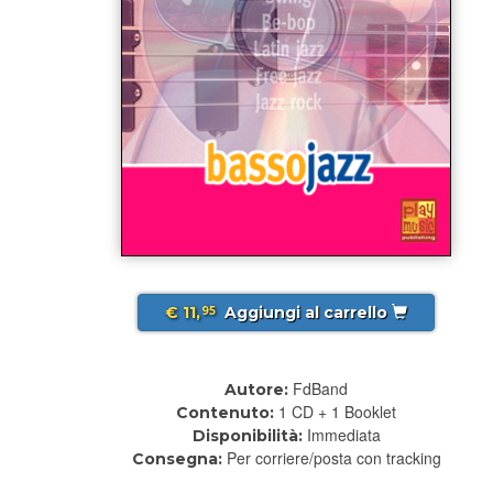
€ 11,
Aggiungi al carrello
95
FdBand
Autore:
1 CD + 1 Booklet
Contenuto:
Immediata
Disponibilità:
Per corriere/posta con tracking
Consegna: